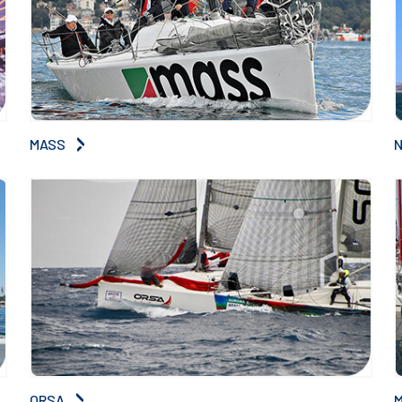
MASS
ORSA